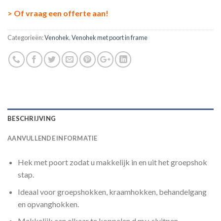
> Of vraag een offerte aan!
Categorieën:
Venohek
,
Venohek met poort in frame
BESCHRIJVING
AANVULLENDE INFORMATIE
Hek met poort zodat u makkelijk in en uit het groepshok
stap.
Ideaal voor groepshokken, kraamhokken, behandelgang
en opvanghokken.
Makkelijk aan elkaar te koppelen d.m.v. sluitpen.