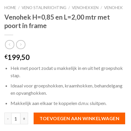
HOME
/
VENO STALINRICHTING
/
VENOHEKKEN
/
VENOHEK
Venohek H=0,85 en L=2,00 mtr met
poort in frame
199,50
€
Hek met poort zodat u makkelijk in en uit het groepshok
stap.
Ideaal voor groepshokken, kraamhokken, behandelgang
en opvanghokken.
Makkelijk aan elkaar te koppelen d.m.v. sluitpen.
Aantal
TOEVOEGEN AAN WINKELWAGEN