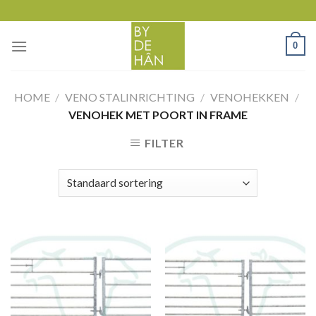
Skip
to
content
0
HOME
/
VENO STALINRICHTING
/
VENOHEKKEN
/
VENOHEK MET POORT IN FRAME
FILTER