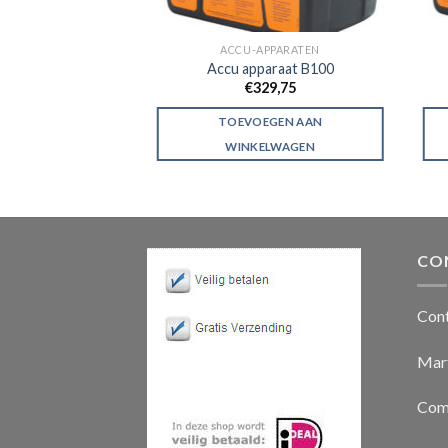
PPARATEN
ACCU-APPARATEN
araat B300
Accu apparaat B100
37,19
€
329,75
GEN AAN
TOEVOEGEN AAN
LWAGEN
WINKELWAGEN
CO
Con
Mart
Com