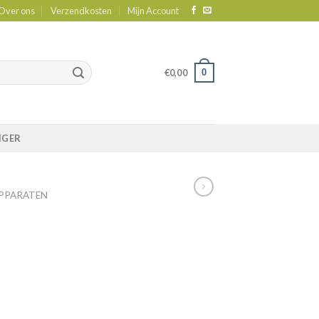
Over ons
Verzendkosten
Mijn Account
0
€
0,00
IGER
PPARATEN