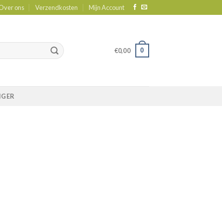
Over ons
Verzendkosten
Mijn Account
0
€
0,00
IGER