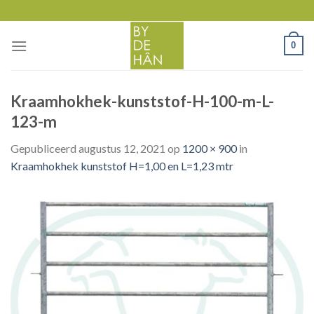
Skip
to
content
0
Kraamhokhek-kunststof-H-100-m-L-
123-m
Gepubliceerd
augustus 12, 2021
op
1200 × 900
in
Kraamhokhek kunststof H=1,00 en L=1,23 mtr