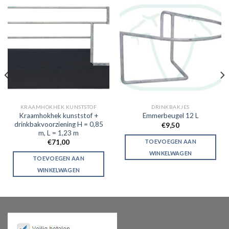
KRAAMHOKHEK KUNSTSTOF
DRINKBAKJES
Kraamhokhek kunststof +
Emmerbeugel 12 L
drinkbakvoorziening H = 0,85
€
9,50
m, L = 1,23 m
TOEVOEGEN AAN
€
71,00
WINKELWAGEN
TOEVOEGEN AAN
WINKELWAGEN