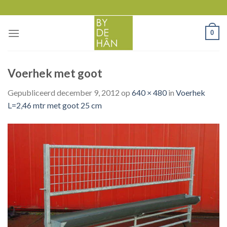
Skip
to
content
0
Voerhek met goot
Gepubliceerd
december 9, 2012
op
640 × 480
in
Voerhek
L=2,46 mtr met goot 25 cm