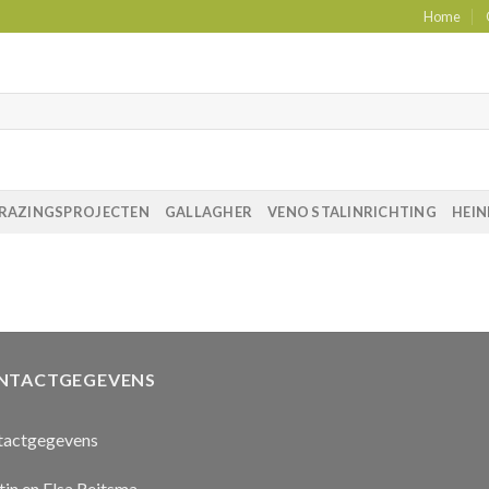
Home
RAZINGSPROJECTEN
GALLAGHER
VENO STALINRICHTING
HEIN
NTACTGEGEVENS
tactgegevens
in en Elsa Reitsma