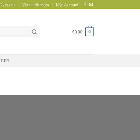
Over ons
Verzendkosten
Mijn Account
0
€
0,00
IGER