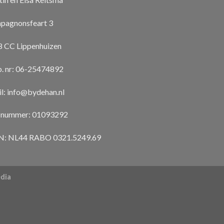
pagnonsfeart 3
 CC Lippenhuizen
. nr: 06-25474892
l:
info@bydehan.nl
 nummer: 01093292
N: NL44 RABO 0321.5249.69
dia