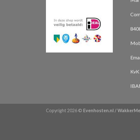
Com
8408
Mob
Emai
KvK
IBA
Copyright 2026 ©
Evenhosten.nl / WakkerMe