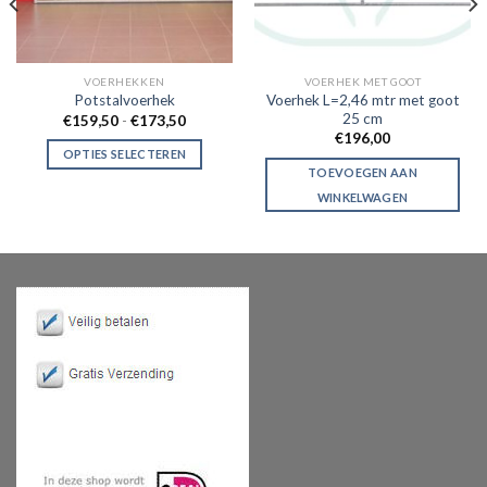
VOERHEKKEN
VOERHEK MET GOOT
Voerhek L=2,46 mtr met goot
Potstalvoerhek
25 cm
Prijsklasse:
€
159,50
-
€
173,50
€159,50
€
196,00
tot
OPTIES SELECTEREN
€173,50
TOEVOEGEN AAN
WINKELWAGEN