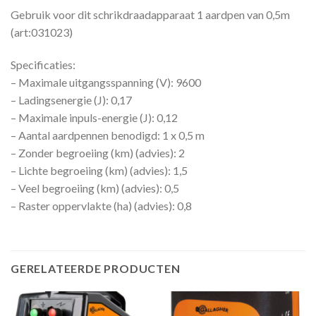
Gebruik voor dit schrikdraadapparaat 1 aardpen van 0,5m
(art:031023)
Specificaties:
– Maximale uitgangsspanning (V): 9600
– Ladingsenergie (J): 0,17
– Maximale inpuls-energie (J): 0,12
– Aantal aardpennen benodigd: 1 x 0,5 m
– Zonder begroeiing (km) (advies): 2
– Lichte begroeiing (km) (advies): 1,5
– Veel begroeiing (km) (advies): 0,5
– Raster oppervlakte (ha) (advies): 0,8
GERELATEERDE PRODUCTEN