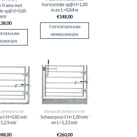
horizontale spijl H=1,00
n frame met
m en L=0,84 m
e spijl H=0,85
mtr
€
148,00
138,00
TOEVOEGEN AAN
EGEN AAN
WINKELWAGEN
ELWAGEN
LAPPARATUUR
BEHANDELAPPARATUUR
rt H=0,85 mtr
Scheerpoort H=1,00 mtr
=1,23 mtr
en L=1,23 mtr
248,00
€
260,00