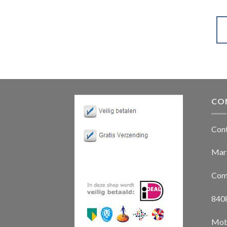
CO
Con
Mart
Com
8408
Mob