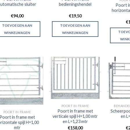
automatische sluiter
bedieningshendel
Poort i
horizontal
€
94,00
€
19,50
€
TOEVOEGEN AAN
TOEVOEGEN AAN
TOEVO
WINKELWAGEN
WINKELWAGEN
WINK
POORT IN FRAME
BEHANDE
Poort in frame met
Scheerpoo
POORT IN FRAME
verticale spijl H=1,00 mtr
en L
Poort in frame met
en L=1,23 mtr
rizontale spijl H=1,00
mtr
€
158,00
€