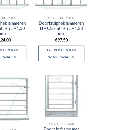
KRUIPHEK
DOORKRUIPHEK
hek lammeren
Doorkruiphek lammeren
tr en L = 1,50
H = 0,85 mtr en L = 1,23
mtr
mtr
124,00
€
97,50
EGEN AAN
TOEVOEGEN AAN
ELWAGEN
WINKELWAGEN
POORT IN FRAME
Poort in frame met
 IN FRAME