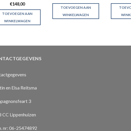
€
148,00
TOEVOEGEN AAN
TOEVO
TOEVOEGEN AAN
WINKELWAGEN
WINK
WINKELWAGEN
NTACTGEGEVENS
tactgegevens
in en Elsa Reitsma
pagnonsfeart 3
 CC Lippenhuizen
. nr: 06-25474892