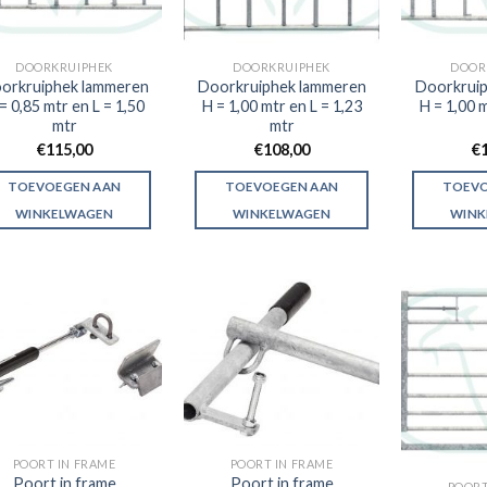
DOORKRUIPHEK
DOORKRUIPHEK
DOOR
orkruiphek lammeren
Doorkruiphek lammeren
Doorkruip
= 0,85 mtr en L = 1,50
H = 1,00 mtr en L = 1,23
H = 1,00 m
mtr
mtr
€
115,00
€
108,00
€
TOEVOEGEN AAN
TOEVOEGEN AAN
TOEVO
WINKELWAGEN
WINKELWAGEN
WINK
POORT IN FRAME
POORT IN FRAME
Poort in frame
Poort in frame
POORT