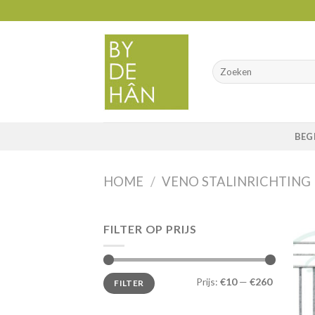
Skip
to
content
BEG
HOME
/
VENO STALINRICHTING
FILTER OP PRIJS
Min.
Max.
Prijs:
€10
—
€260
FILTER
prijs
prijs