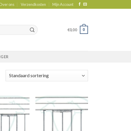
Over ons
Verzendkosten
Mijn Account
0
€
0,00
IGER