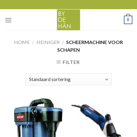
Skip
to
content
0
HOME
/
HEINIGER
/
SCHEERMACHINE VOOR
SCHAPEN
FILTER