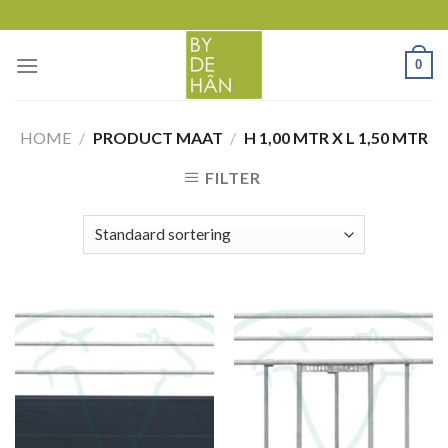
Skip
to
content
0
HOME
/
PRODUCT MAAT
/
H 1,00 MTR X L 1,50 MTR
FILTER