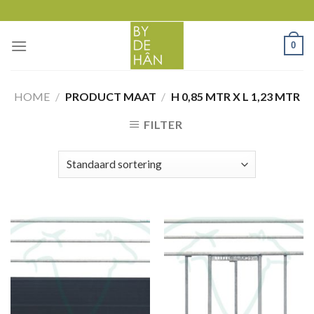
Skip
to
content
0
HOME
/
PRODUCT MAAT
/
H 0,85 MTR X L 1,23 MTR
FILTER