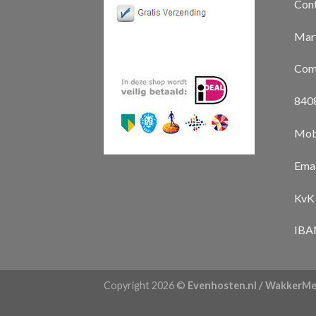
Con
Mart
Com
8408
Mob
Emai
KvK
IBA
Copyright 2026 ©
Evenhosten.nl / WakkerMe