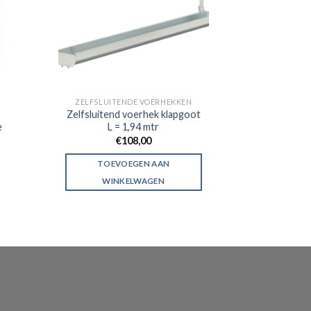
ZELFSLUITENDE VOERHEKKEN
Zelfsluitend voerhek klapgoot
e
L = 1,94 mtr
€
108,00
lasse:
2
TOEVOEGEN AAN
4
WINKELWAGEN