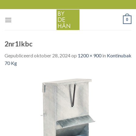
Skip
to
content
0
2nr1lkbc
Gepubliceerd
oktober 28, 2024
op
1200 × 900
in
Kontinubak
70 Kg