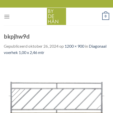
Skip
to
content
0
bkpjhw9d
Gepubliceerd
oktober 26, 2024
op
1200 × 900
in
Diagonaal
voerhek 1,00 x 2,46 mtr