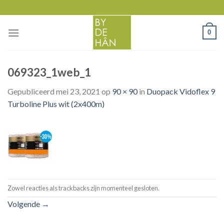
Skip
to
content
0
069323_1web_1
Gepubliceerd
mei 23, 2021
op
90 × 90
in
Duopack Vidoflex 9
Turboline Plus wit (2x400m)
Zowel reacties als trackbacks zijn momenteel gesloten.
Volgende
→