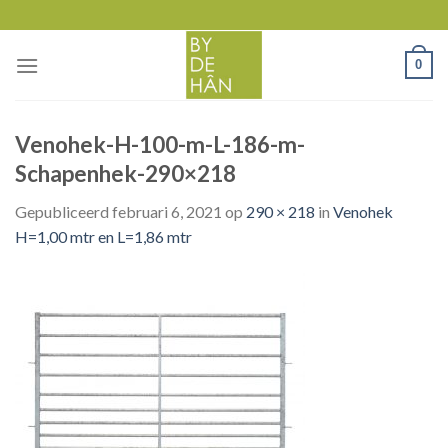
Skip
to
content
0
Venohek-H-100-m-L-186-m-
Schapenhek-290×218
Gepubliceerd
februari 6, 2021
op
290 × 218
in
Venohek
H=1,00 mtr en L=1,86 mtr