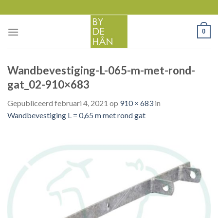
Skip
to
content
0
Wandbevestiging-L-065-m-met-rond-
gat_02-910×683
Gepubliceerd
februari 4, 2021
op
910 × 683
in
Wandbevestiging L = 0,65 m met rond gat