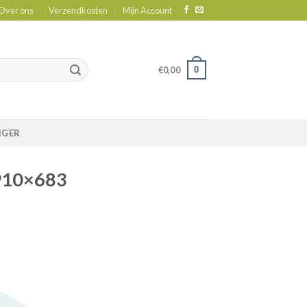
Over ons
Verzendkosten
Mijn Account
0
€
0,00
IGER
-910×683