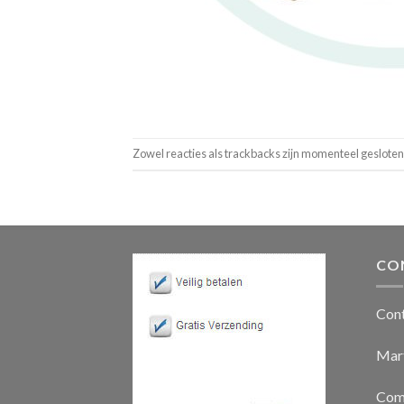
Zowel reacties als trackbacks zijn momenteel gesloten
CO
Con
Mart
Com