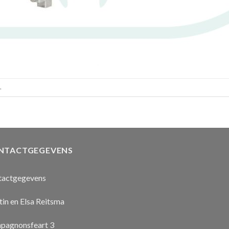
.
NTACTGEGEVENS
tactgegevens
in en Elsa Reitsma
pagnonsfeart 3