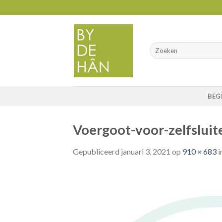
Skip
to
content
BEG
Voergoot-voor-zelfslui
Gepubliceerd
januari 3, 2021
op
910 × 683
i