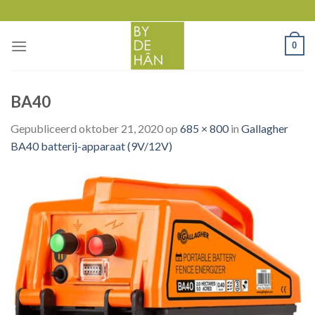
Skip
to
content
0
BA40
Gepubliceerd
oktober 21, 2020
op
685 × 800
in
Gallagher
BA40 batterij-apparaat (9V/12V)