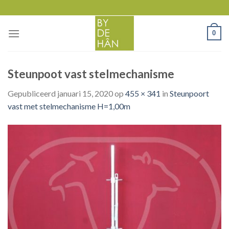
Skip
to
content
0
Steunpoot vast stelmechanisme
Gepubliceerd
januari 15, 2020
op
455 × 341
in
Steunpoort
vast met stelmechanisme H=1,00m