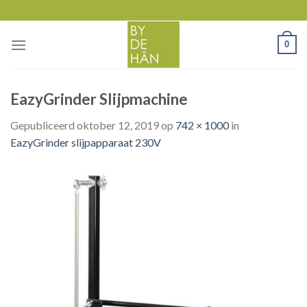
Skip
to
content
0
EazyGrinder Slijpmachine
Gepubliceerd
oktober 12, 2019
op
742 × 1000
in
EazyGrinder slijpapparaat 230V