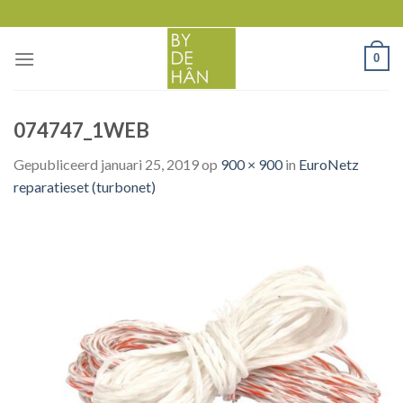
Skip
to
content
0
074747_1WEB
Gepubliceerd
januari 25, 2019
op
900 × 900
in
EuroNetz
reparatieset (turbonet)