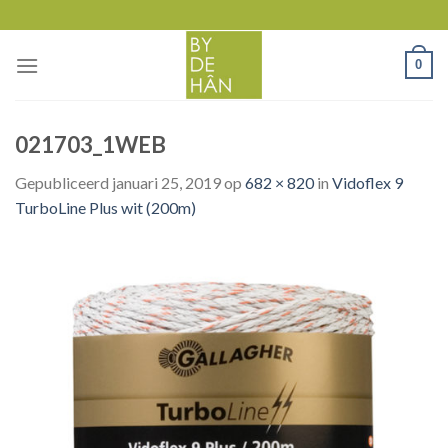
Skip
to
content
0
021703_1WEB
Gepubliceerd
januari 25, 2019
op
682 × 820
in
Vidoflex 9
TurboLine Plus wit (200m)