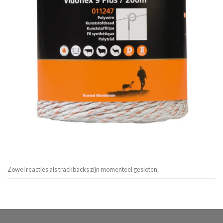
Zowel reacties als trackbacks zijn momenteel gesloten.